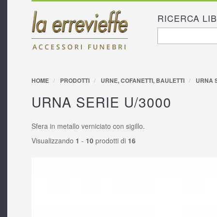
RICERCA LI
FORM D
Cerca
RICERC
HOME
PRODOTTI
URNE, COFANETTI, BAULETTI
URNA S
URNA SERIE U/3000
Sfera in metallo verniciato con sigillo.
Visualizzando
1
-
10
prodotti di
16