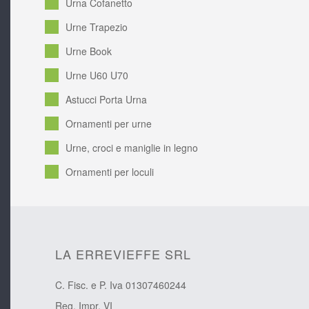
Urna Cofanetto
Urne Trapezio
Urne Book
Urne U60 U70
Astucci Porta Urna
Ornamenti per urne
Urne, croci e maniglie in legno
Ornamenti per loculi
LA ERREVIEFFE SRL
C. Fisc. e P. Iva 01307460244
Reg. Impr. VI