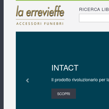
RICERCA LI
FORM D
Cerca
RICERC
Previous
INTACT
Il prodotto rivoluzionario per
SCOPRI