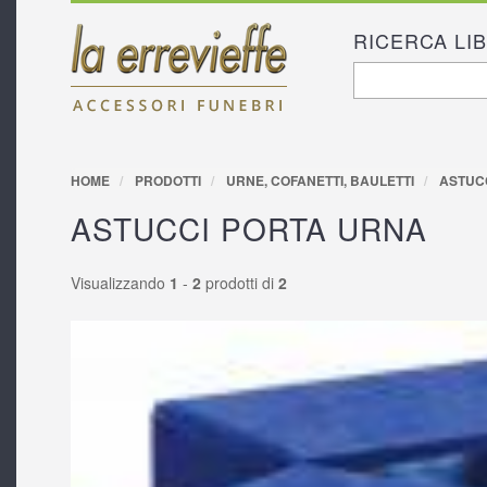
RICERCA LI
FORM D
Cerca
RICERC
HOME
PRODOTTI
URNE, COFANETTI, BAULETTI
ASTUCC
ASTUCCI PORTA URNA
Visualizzando
1
-
2
prodotti di
2