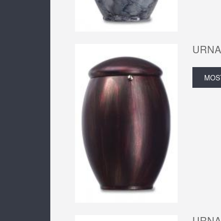
URNA
MOS
URNA