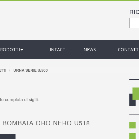
RI
F
Cer
PRODOTTI
INTACT
NEWS
CONTATT
TTI
URNA SERIE U/500
o completa di sigilli.
 BOMBATA ORO NERO U518