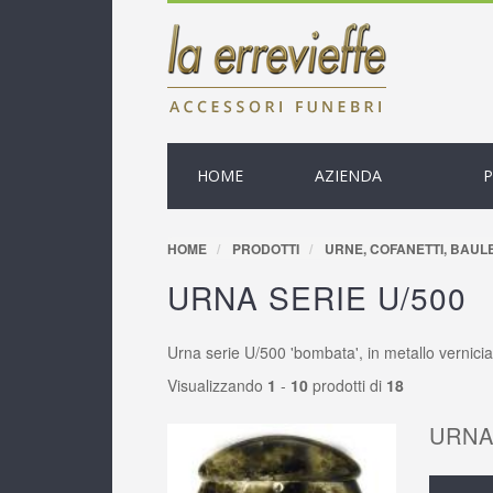
HOME
AZIENDA
HOME
PRODOTTI
URNE, COFANETTI, BAULE
URNA SERIE U/500
Urna serie U/500 'bombata', in metallo verniciat
Visualizzando
1
-
10
prodotti di
18
URNA