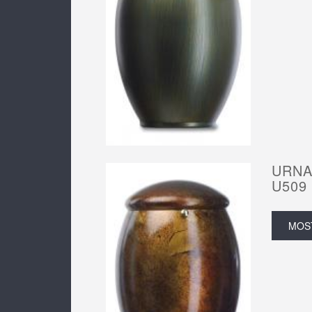
URNA
U509
MOS