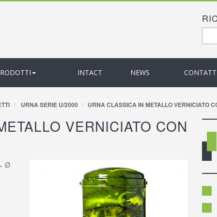
RI
F
Cer
PRODOTTI
INTACT
NEWS
CONTATT
TTI
URNA SERIE U/2000
URNA CLASSICA IN METALLO VERNICIATO CO
 METALLO VERNICIATO CON
 ↔ Ø