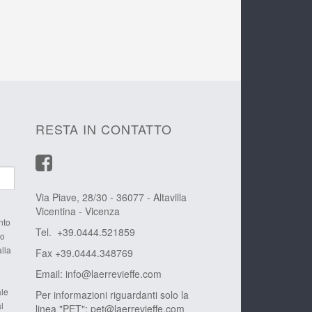
RESTA IN CONTATTO
Via Piave, 28/30 - 36077 - Altavilla
Vicentina - Vicenza
nto
Tel. +39.0444.521859
to
alla
Fax +39.0444.348769
Email:
info@laerrevieffe.com
ale
Per informazioni riguardanti solo la
l
linea "PET":
pet@laerrevieffe.com