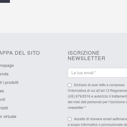
APPA DEL SITO
ISCRIZIONE
NEWSLETTER
mepage
ienda
ti i prodotti
Dichiaro di aver letto e compreso
ws
l'
informativa
di cui all’art 13 Regolame
(UE) 679/2016 e autorizzo il trattamen
nti
dei miei dati personali per l’iscrizione 
tatti
newsletter
*
r virtuale
Accetto di ricevere email settiman
a scopo informativo o promozionale da