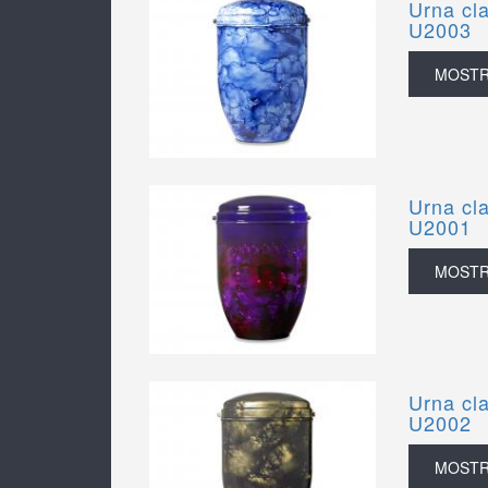
Urna cla
U2003
MOST
Urna cla
U2001
MOST
Urna cla
U2002
MOST