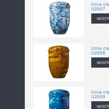
Urna cla
U2007
MOST
Urna cla
U2008
MOST
Urna cla
U2009
MOST