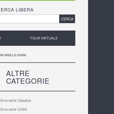
CERCA LIBERA
ORM DI RICERCA
ca
I
TOUR VIRTUALE
N SIGILLO U2006
ALTRE
CATEGORIE
Urna serie Classica
Urna serie U/500