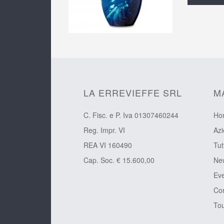
LA ERREVIEFFE SRL
M
C. Fisc. e P. Iva 01307460244
Ho
Reg. Impr. VI
Az
REA VI 160490
Tut
Cap. Soc. € 15.600,00
Ne
Eve
Con
Tou