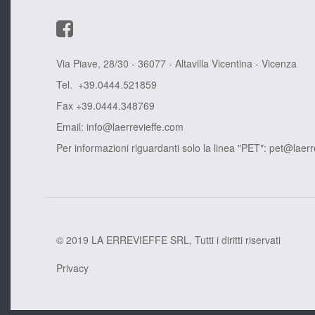
Via Piave, 28/30 - 36077 - Altavilla Vicentina - Vicenza
Tel. +39.0444.521859
Fax +39.0444.348769
Email:
info@laerrevieffe.com
Per informazioni riguardanti solo la linea "PET":
pet@laerr
© 2019 LA ERREVIEFFE SRL, Tutti i diritti riservati
Privacy