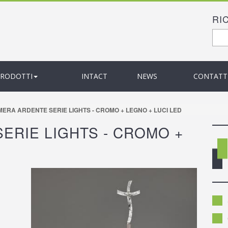
RI
F
Cer
PRODOTTI
INTACT
NEWS
CONTATT
ERA ARDENTE SERIE LIGHTS - CROMO + LEGNO + LUCI LED
ERIE LIGHTS - CROMO +