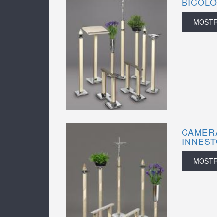
BICOLO
MOST
CAMER
INNEST
MOST