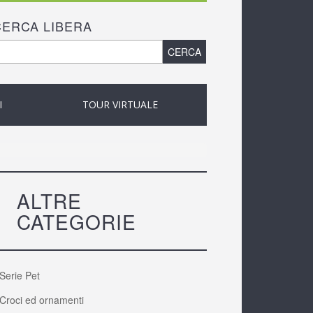
CERCA LIBERA
ORM DI RICERCA
ca
I
TOUR VIRTUALE
ALTRE
CATEGORIE
Serie Pet
Croci ed ornamenti