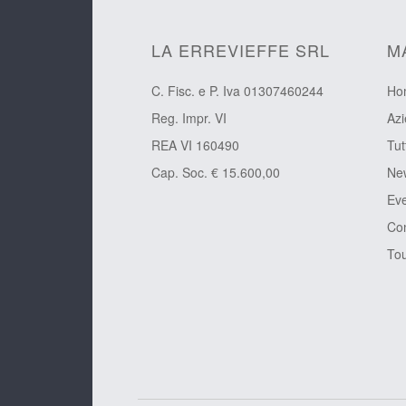
LA ERREVIEFFE SRL
M
C. Fisc. e P. Iva 01307460244
Ho
Reg. Impr. VI
Az
REA VI 160490
Tut
Cap. Soc. € 15.600,00
Ne
Eve
Con
Tou