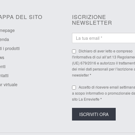
APPA DEL SITO
ISCRIZIONE
NEWSLETTER
mepage
ienda
ti i prodotti
Dichiaro di aver letto e compreso
ws
l'
informativa
di cui all’art 13 Regolame
(UE) 679/2016 e autorizzo il trattamen
nti
dei miei dati personali per l’iscrizione 
tatti
newsletter
*
r virtuale
Accetto di ricevere email settiman
a scopo informativo o promozionale da
sito La Errevieffe
*