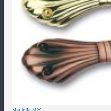
Maniglia M29