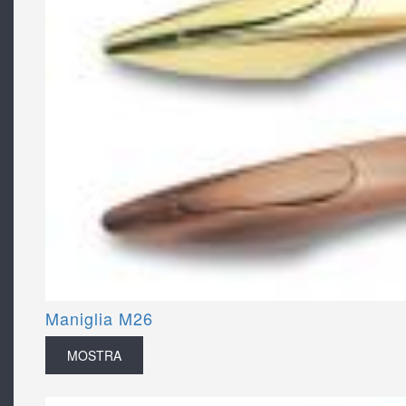
Maniglia M26
MOSTRA