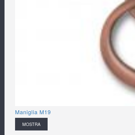
Maniglia M19
MOSTRA