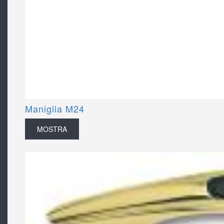
Maniglia M24
MOSTRA