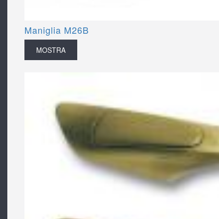
Maniglia M26B
MOSTRA