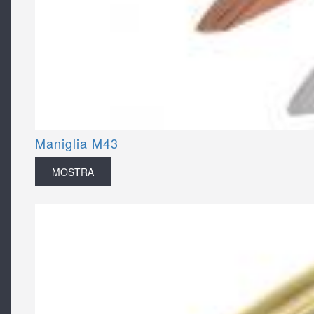
Maniglia M43
MOSTRA