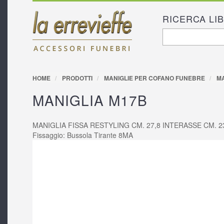
RICERCA LI
FORM D
Cerca
RICERC
HOME
PRODOTTI
MANIGLIE PER COFANO FUNEBRE
MA
MANIGLIA M17B
MANIGLIA FISSA RESTYLING CM. 27,8 INTERASSE CM. 23 pass
Fissaggio: Bussola Tirante 8MA